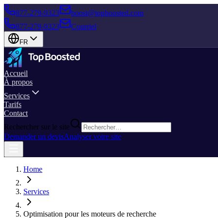
877-279-9323
boost@topboosted.com
877-279-9323
Courriel
FR
Accueil
À propos
Services
Tarifs
Contact
Rechercher sur le site
Demander un devis
Analyser votre site
Home
Services
Optimisation pour les moteurs de recherche