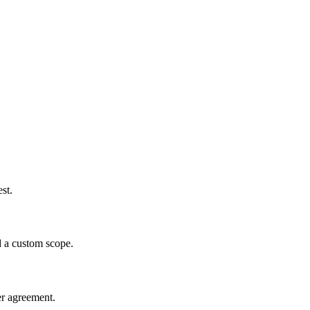
st.
d a custom scope.
er agreement.