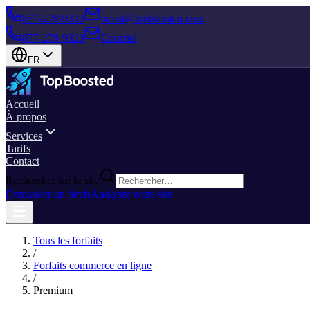
877-279-9323
boost@topboosted.com
877-279-9323
Courriel
FR
Accueil
À propos
Services
Tarifs
Contact
Rechercher sur le site
Demander un devis
Analyser votre site
Tous les forfaits
/
Forfaits commerce en ligne
/
Premium