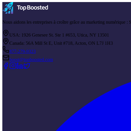
Nous aidons les entreprises à croître grâce au marketing numérique :
USA: 1926 Genesee St. Ste 1 #653, Utica, NY 13501
Canada: 56A Mill St E, Unit #718, Acton, ON L7J 1H3
877-279-9323
boost@topboosted.com