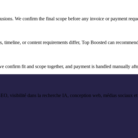
clusions. We confirm the final scope before any invoice or payment reque
ls, timeline, or content requirements differ, Top Boosted can recommen
we confirm fit and scope together, and payment is handled manually aft
 SEO, visibilité dans la recherche IA, conception web, médias sociaux 