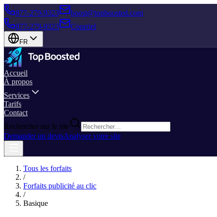
877-279-9323
boost@topboosted.com
877-279-9323
Courriel
FR
Accueil
À propos
Services
Tarifs
Contact
Rechercher sur le site
Demander un devis
Analyser votre site
Tous les forfaits
/
Forfaits publicité au clic
/
Basique