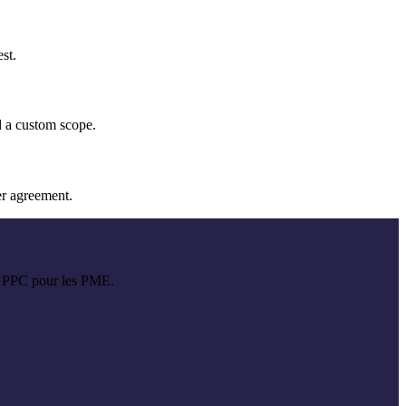
st.
d a custom scope.
er agreement.
et PPC pour les PME.