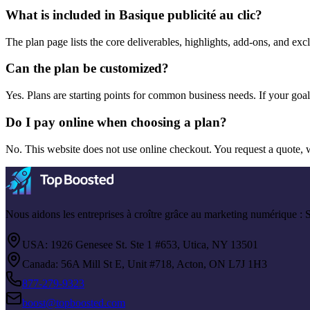
What is included in Basique publicité au clic?
The plan page lists the core deliverables, highlights, add-ons, and ex
Can the plan be customized?
Yes. Plans are starting points for common business needs. If your goa
Do I pay online when choosing a plan?
No. This website does not use online checkout. You request a quote, 
Nous aidons les entreprises à croître grâce au marketing numérique :
USA: 1926 Genesee St. Ste 1 #653, Utica, NY 13501
Canada: 56A Mill St E, Unit #718, Acton, ON L7J 1H3
877-279-9323
boost@topboosted.com