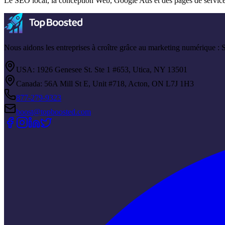
Le SEO local, la conception Web, Google Ads et des pages de services 
Nous aidons les entreprises à croître grâce au marketing numérique :
USA: 1926 Genesee St. Ste 1 #653, Utica, NY 13501
Canada: 56A Mill St E, Unit #718, Acton, ON L7J 1H3
877-279-9323
boost@topboosted.com