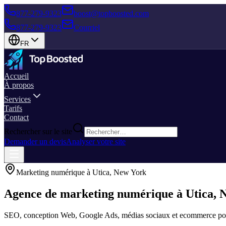
877-279-9323
boost@topboosted.com
877-279-9323
Courriel
FR
Accueil
À propos
Services
Tarifs
Contact
Rechercher sur le site
Demander un devis
Analyser votre site
Marketing numérique à Utica, New York
Agence de marketing numérique à Utica, 
SEO, conception Web, Google Ads, médias sociaux et ecommerce pour 