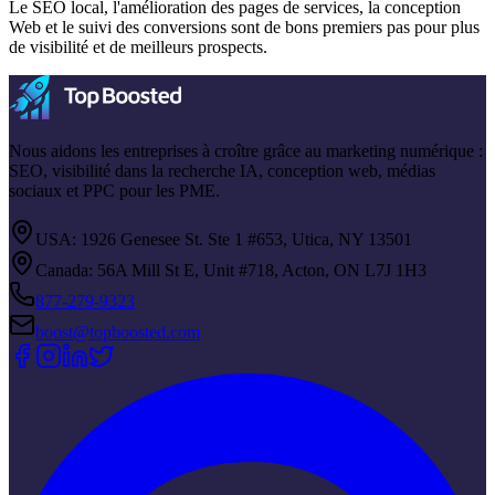
Le SEO local, l'amélioration des pages de services, la conception
Web et le suivi des conversions sont de bons premiers pas pour plus
de visibilité et de meilleurs prospects.
Nous aidons les entreprises à croître grâce au marketing numérique :
SEO, visibilité dans la recherche IA, conception web, médias
sociaux et PPC pour les PME.
USA: 1926 Genesee St. Ste 1 #653, Utica, NY 13501
Canada: 56A Mill St E, Unit #718, Acton, ON L7J 1H3
877-279-9323
boost@topboosted.com