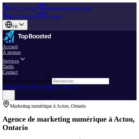
877-279-9323
boost@topboosted.com
877-279-9323
Courriel
FR
Accueil
À propos
Services
Tarifs
Contact
Rechercher sur le site
Demander un devis
Analyser votre site
Marketing numérique à Acton, Ontario
Agence de marketing numérique à Acton,
Ontario